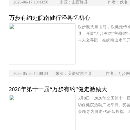
2026-06-17 10:43:50
来源：山西绛县
作者：佚名
万步有约赴皖南健行泾县忆初心
以步履丈量山河，以健走传承
县，开展“万步有约”主题健
与人文寻踪，在皖南山水间
健行之旅。首日：纸载千年
园，开启非遗与健行的邂逅
心，一步一行皆见传承。队
历一百零八道古法工序，触摸
2026-05-26 14:08:34
来源：安徽省东至县
悄然达成，脚步轻踏处，皆
作者：万步网
部旧址纪念馆。这片
2026年第十一届“万步有约”健走激励大
5月8日，2026年全国第十
幼保健院活动广场举行。陇
会领导为健走代表队授旗，李
动。随后，在专业健身教练
步走活动，大家精神饱满、