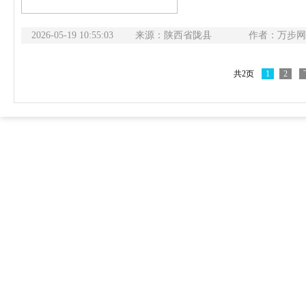
健走赛事征程。实地健走结
县疾控局局长张惠介绍了20
2026-05-19 10:55:03
来源：陕西省陇县
排、组织保障及活动要求，
作者：万步网
慢病科
共2页
1
2