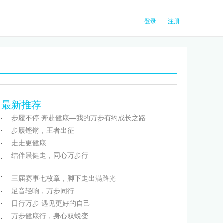
|
登录
注册
最新推荐
步履不停 奔赴健康—我的万步有约成长之路
步履铿锵，王者出征
走走更健康
结伴晨健走，同心万步行
三届赛事七枚章，脚下走出满路光
足音轻响，万步同行
日行万步 遇见更好的自己
万步健康行，身心双蜕变