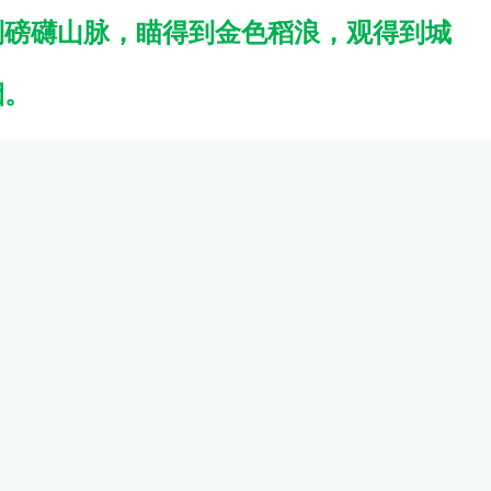
到磅礴山脉，瞄得到金色稻浪，观得到城
烟。
(33)
赞(38)
转发
回复