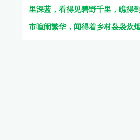
里深蓝，看得见碧野千里，瞧得
市喧闹繁华，闻得着乡村袅袅炊
收藏
阅读(244)
评论
大家来评论
我也说一句
徐双锋WBYY鄂6：
第一次参加万步网活动，以您为榜样
06月21日 15:36