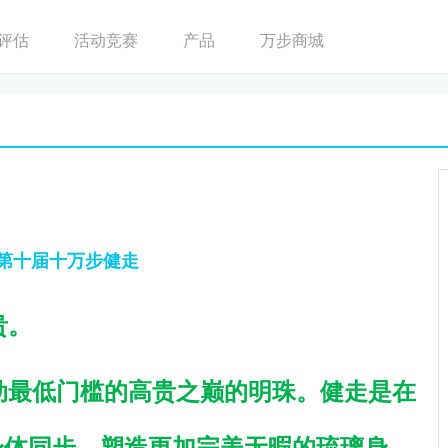
评估
活动竞赛
产品
万步商城
第十届十万步健走
贵。
动最低门槛的高贵之巅的明珠。
健走
是在