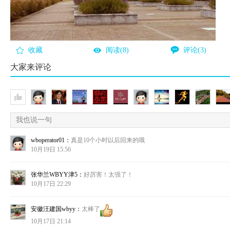
收藏
阅读(8)
评论(3)
大家来评论
我也说一句
wboperator01：
真是10个小时以后回来的哦
10月19日 15:56
张华兰WBYY津5：
好厉害！太强了！
10月17日 22:29
安徽汪建国wbyy：
太棒了
10月17日 21:14