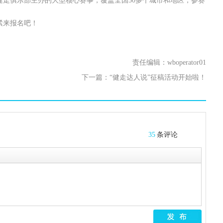
步健走俱乐部主办的大型核心赛事，覆盖全国50多个城市和地区，参赛
。
紧来报名吧！
责任编辑：wboperator01
下一篇：
“健走达人说”征稿活动开始啦！
35
条评论