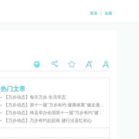
|
登录
注册
热门文章
【万步动态】每天万步 生活常态
【万步动态】第十一届“万步有约 健康体重”健走激励大赛忻州保德赛区正式启动
【万步动态】绛县举办全国第十一届“万步有约”健走激励大赛（绛县赛区）启动仪式
【万步动态】万步有约赴皖南 健行泾县忆初心