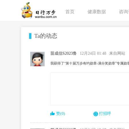
首页
健康数据
咨询
Ta的动态
苗成信S2023鲁
12月24日 01:48
来自网站
我获得了“第十届万步有约勋章-满分奖勋章”专属勋
赞(0)
打招呼