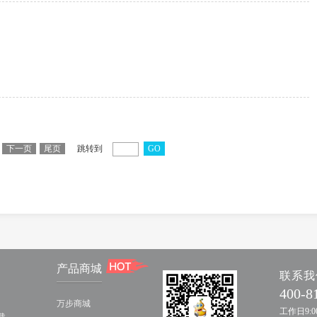
下一页
尾页
跳转到
GO
产品商城
联系我
400-8
万步商城
工作日9:00