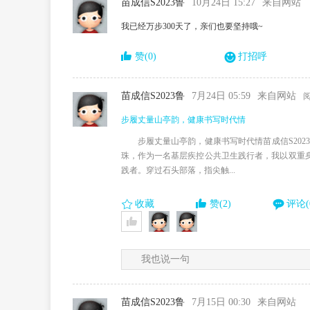
苗成信S2023鲁
10月24日 15:27
来自网站
我已经万步300天了，亲们也要坚持哦~
赞(0)
打招呼
苗成信S2023鲁
7月24日 05:59
来自网站
阅
步履丈量山亭韵，健康书写时代情
步履丈量山亭韵，健康书写时代情苗成信S20
珠，作为一名基层疾控公共卫生践行者，我以双重身
践者。穿过石头部落，指尖触...
收藏
赞(2)
评论(
我也说一句
苗成信S2023鲁
7月15日 00:30
来自网站