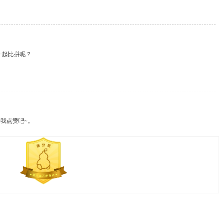
一起比拼呢？
我点赞吧~。