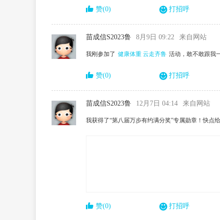
赞(0)
打招呼
苗成信S2023鲁
8月9日 09:22
来自网站
我刚参加了
健康体重 云走齐鲁
活动，敢不敢跟我
赞(0)
打招呼
苗成信S2023鲁
12月7日 04:14
来自网站
我获得了“第八届万步有约满分奖”专属勋章！快点给
赞(0)
打招呼