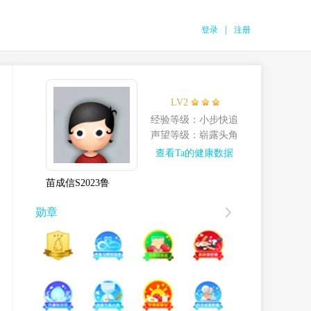
|
登录
注册
LV2
经验等级
：小步快追
声望等级
：崭露头角
查看Ta的健康数据
苗成信S2023鲁
勋章