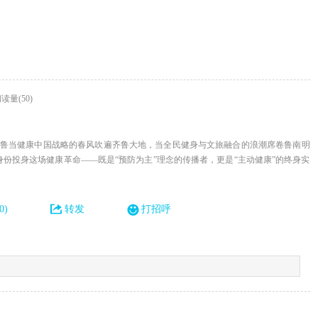
读量(50)
23鲁当健康中国战略的春风吹遍齐鲁大地，当全民健身与文旅融合的浪潮席卷鲁南明
份投身这场健康革命——既是“预防为主”理念的传播者，更是“主动健康”的终身实
0)
转发
打招呼