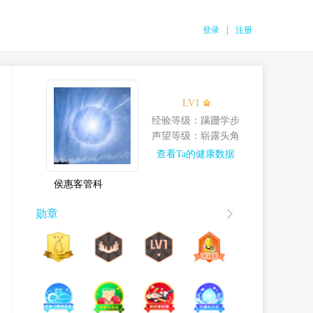
|
登录
注册
LV1
经验等级
：蹒跚学步
声望等级
：崭露头角
查看Ta的健康数据
侯惠客管科
勋章