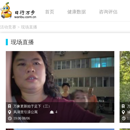
首页
健康数据
咨询评估
活动竞赛
>
现场直播
现场直播
万象更新始于足下（三）
风湖里引滦公寓
4
19:00 08/06
1