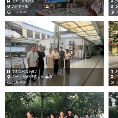
莲新日常小健走
九眼桥河边
7
16:30 08/06
1
宁西医院线下健步
广州市增城区宁西街社
6
区卫生服务中心
16:00 08/06
1