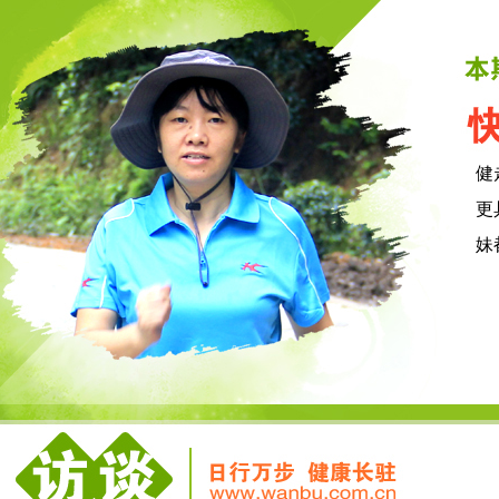
健
更
妹