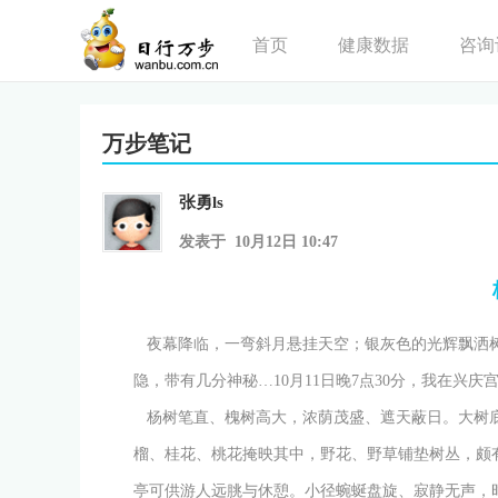
首页
健康数据
咨询
万步笔记
张勇ls
发表于 10月12日 10:47
夜幕降临，一弯斜月悬挂天空；银灰色的光辉飘洒
隐，带有几分神秘…10月11日晚7点30分，我在兴
杨树笔直、槐树高大，浓荫茂盛、遮天蔽日。大树
榴、桂花、桃花掩映其中，野花、野草铺垫树丛，颇
亭可供游人远朓与休憩。小径蜿蜒盘旋、寂静无声，