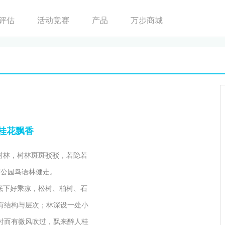
评估
活动竞赛
产品
万步商城
桂花飘香
树林，树林斑斑驳驳，若隐若
庆宫公园鸟语林健走。
底下好乘凉，松树、柏树、石
有结构与层次；林深设一处小
时而有微风吹过，飘来醉人桂