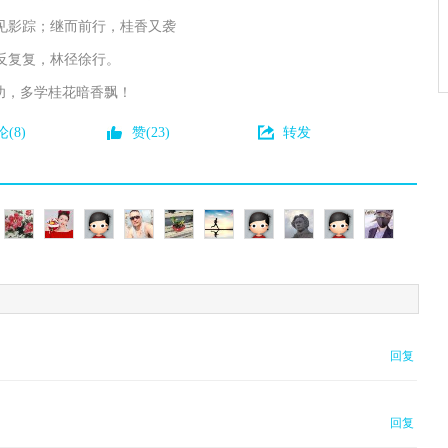
见影踪；继而前行，桂香又袭
反复复，林径徐行。
功，多学桂花暗香飘！
(8)
赞(23)
转发
回复
回复