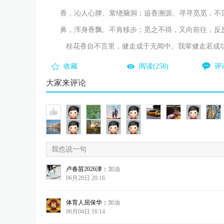
香，沁人心脾、萦绕脑洞；追香溯源、寻寻觅觅，不
鼻，浑身香飘、不肯移步；觅之不得，又向前往，反
桂花香自不言里，健走成于无闻中。我辈健走若成
收藏
阅读(258)
评论
大家来评论
我也说一句
卢春苗2026津：
加油
06月28日 20:16
体育人屈保华：
加油
06月04日 16:14