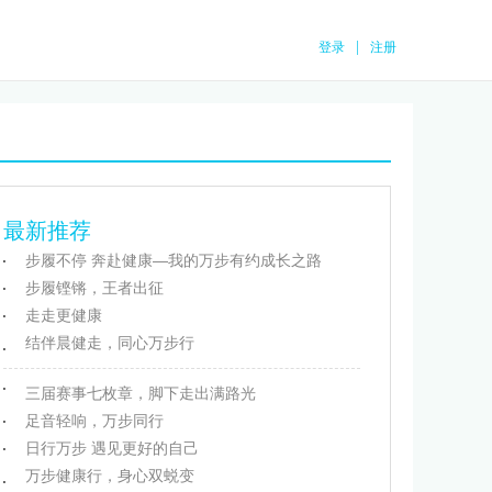
|
登录
注册
最新推荐
步履不停 奔赴健康—我的万步有约成长之路
步履铿锵，王者出征
走走更健康
结伴晨健走，同心万步行
三届赛事七枚章，脚下走出满路光
足音轻响，万步同行
日行万步 遇见更好的自己
万步健康行，身心双蜕变