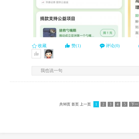
收藏
赞(1)
评论(0)
我也说一句
共98页 首页 上一页
1
2
3
4
5
下一