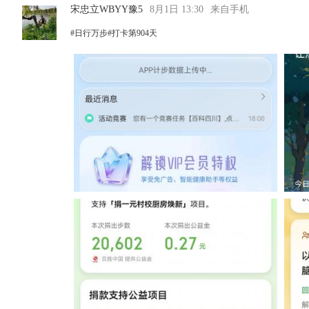
宋忠立WBYY豫5
8月1日 13:30
来自手机
#日行万步#打卡第904天