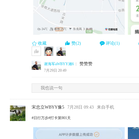
收藏
赞(2)
评论(1)
：
赞赞赞
谢海军aWBYY湘6
7月29日 20:49
我也说一句
宋忠立WBYY豫5
7月28日 09:43
来自手机
#日行万步#打卡第901天