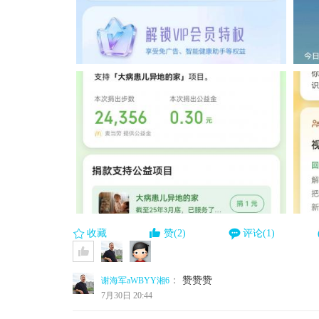
收藏
赞(2)
评论(1)
：
赞赞赞
谢海军aWBYY湘6
7月30日 20:44