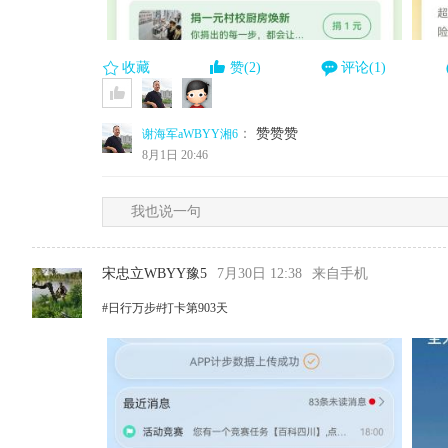
收藏
赞(2)
评论(1)
：
赞赞赞
谢海军aWBYY湘6
8月1日 20:46
我也说一句
宋忠立WBYY豫5
7月30日 12:38
来自手机
#日行万步#打卡第903天