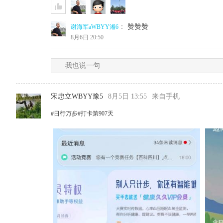
：
赞赞赞
谢海军aWBYY湘6
8月6日 20:50
我也说一句
宋忠立WBYY豫5
8月5日 13:55
来自手机
#日行万步#打卡第907天