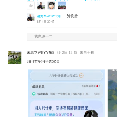
：
赞赞赞
谢海军aWBYY湘6
8月4日 20:47
我也说一句
宋忠立WBYY豫5
8月2日 12:45
来自手机
#日行万步#打卡第905天