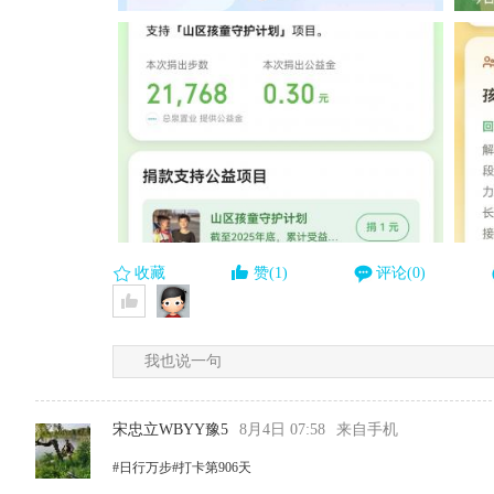
收藏
赞(1)
评论(0)
我也说一句
宋忠立WBYY豫5
8月4日 07:58
来自手机
#日行万步#打卡第906天