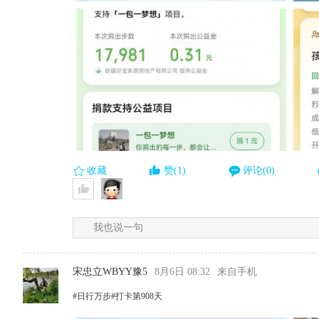
收藏
赞(1)
评论(0)
我也说一句
宋忠立WBYY豫5
8月6日 08:32
来自手机
#日行万步#打卡第908天