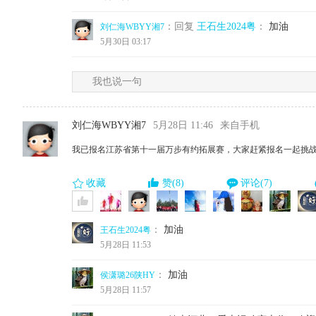
：回复
王石生2024粤
：
加油
刘仁海WBYY湘7
5月30日 03:17
我也说一句
刘仁海WBYY湘7
5月28日 11:46
来自手机
我已报名江苏省第十一届万步有约拓展赛，大家赶紧报名一起挑
收藏
赞(8)
评论(7)
：
加油
王石生2024粤
5月28日 11:53
：
加油
侯潇璐26陕HY
5月28日 11:57