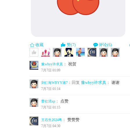
收藏
赞(7)
评论(6)
：
祝贺
豫wbyy许求真
7月7日 01:09
：回复
豫wbyy许求真
：
谢谢
刘仁海WBYY湘7
7月7日 01:14
：
点赞
曹仕清xp
7月7日 01:15
：
赞赞赞
王石生2024粤
7月7日 04:30