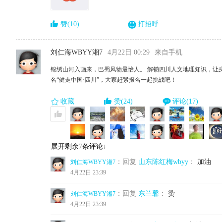
赞(10)
打招呼
刘仁海WBYY湘7
4月22日 00:29
来自手机
锦绣山河入画来，巴蜀风物最怡人。 解锁四川人文地理知识，让
名“健走中国·四川”，大家赶紧报名一起挑战吧！
收藏
赞(24)
评论(17)
展开剩余
7
条评论↓
：回复
山东陈红梅wbyy
：
加油
刘仁海WBYY湘7
4月22日 23:39
：回复
东兰馨
：
赞
刘仁海WBYY湘7
4月22日 23:39