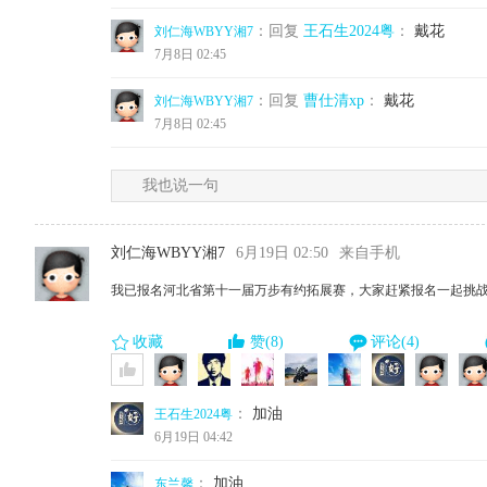
：回复
王石生2024粤
：
戴花
刘仁海WBYY湘7
7月8日 02:45
：回复
曹仕清xp
：
戴花
刘仁海WBYY湘7
7月8日 02:45
我也说一句
刘仁海WBYY湘7
6月19日 02:50
来自手机
我已报名河北省第十一届万步有约拓展赛，大家赶紧报名一起挑
收藏
赞(8)
评论(4)
：
加油
王石生2024粤
6月19日 04:42
：
加油
东兰馨