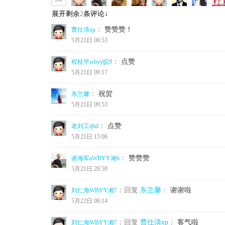
展开剩余
2
条评论↓
：
赞赞赞！
曹仕清xp
5月21日 08:53
：
点赞
程桂平wbyy皖9
5月21日 09:17
：
祝贺
东兰馨
5月21日 09:53
：
点赞
老刘工tjhd
5月21日 15:06
：
赞赞赞
谢海军aWBYY湘6
5月21日 20:59
：回复
东兰馨
：
谢谢啦
刘仁海WBYY湘7
5月22日 08:14
：回复
曹仕清xp
：
客气啦
刘仁海WBYY湘7