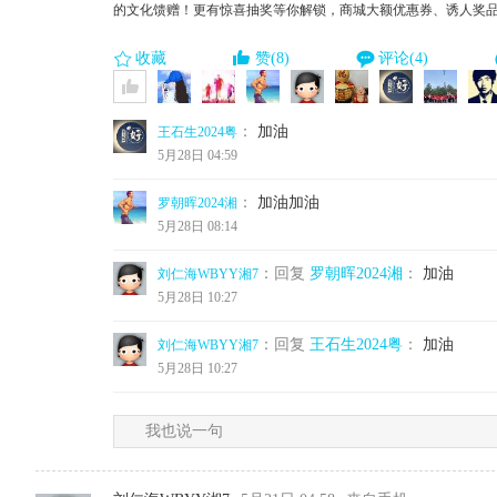
的文化馈赠！更有惊喜抽奖等你解锁，商城大额优惠券、诱人奖品
收藏
赞(8)
评论(4)
：
加油
王石生2024粤
5月28日 04:59
：
加油加油
罗朝晖2024湘
5月28日 08:14
：回复
罗朝晖2024湘
：
加油
刘仁海WBYY湘7
5月28日 10:27
：回复
王石生2024粤
：
加油
刘仁海WBYY湘7
5月28日 10:27
我也说一句