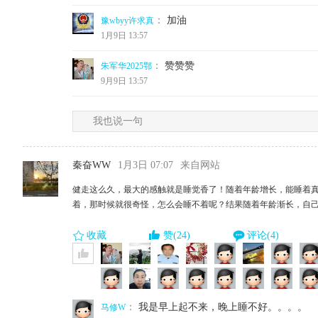
：
加油
豫wbyy许求真
1月9日 13:57
：
赞赞赞
朱军华2025鄂
9月9日 13:57
我也说一句
秦奋WW
1月3日 07:07
来自网站
健走这么久，最大的感触就是睡觉香了！随着年龄增长，能睡着
着，那时候就很奇怪，怎么会睡不着呢？结果随着年龄渐长，自
收藏
赞(24)
评论(4)
：
我是早上起不来，晚上睡不好。。。。
马修W