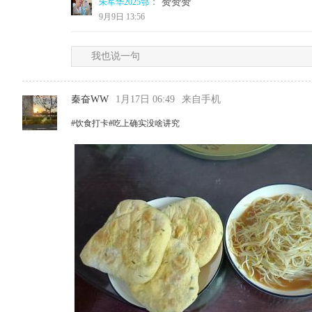
：
赞赞赞
朱军华2025鄂
9月9日 13:56
我也说一句
秦奋WW
1月17日 06:49
来自手机
#饮食打卡#吃上确实没啥讲究