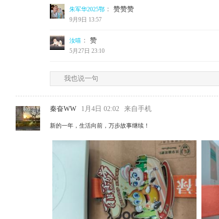
：
赞赞赞
朱军华2025鄂
9月9日 13:57
：
赞
汝嘻
5月27日 23:10
我也说一句
秦奋WW
1月4日 02:02
来自手机
新的一年，生活向前，万步故事继续！