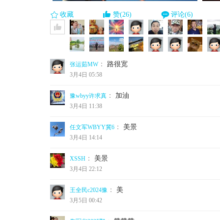
收藏
赞(26)
评论(6)
：
路很宽
张运茹MW
3月4日 05:58
：
加油
豫wbyy许求真
3月4日 11:38
：
美景
任文军WBYY冀6
3月4日 14:14
：
美景
XSSH
3月4日 22:12
：
美
王全民c2024豫
3月5日 00:42