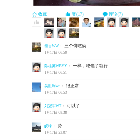
收藏
赞(17)
评论(7)
：
三个饼吃俩
秦奋WW
1月17日 06:50
：
一样，吃饱了就行
陈桂英WBYY
1月17日 06:51
：
很正常
吴胜利wu
1月17日 06:53
：
可以了
刘冠军WT
1月17日 08:38
：
赞
皖峰
1月17日 23:07