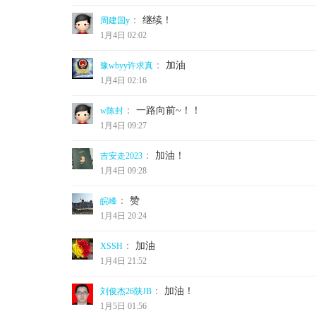
：
继续！
周建国y
1月4日 02:02
：
加油
豫wbyy许求真
1月4日 02:16
：
一路向前~！！
w陈封
1月4日 09:27
：
加油！
吉安走2023
1月4日 09:28
：
赞
皖峰
1月4日 20:24
：
加油
XSSH
1月4日 21:52
：
加油！
刘俊杰26陕JB
1月5日 01:56