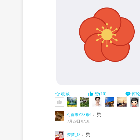
收藏
赞(10)
评论(
：
赞
付雨来YZS豫6
7月29日 07:31
：
赞
梦梦_18