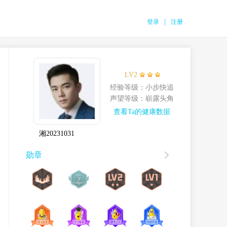
|
登录
注册
LV2
经验等级
：小步快追
声望等级
：崭露头角
查看Ta的健康数据
湘20231031
勋章