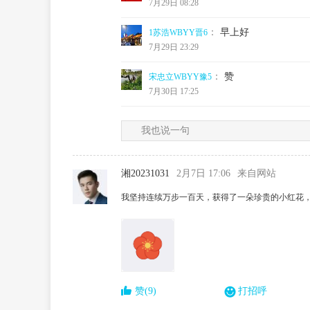
7月29日 08:28
：
早上好
1苏浩WBYY晋6
7月29日 23:29
：
赞
宋忠立WBYY豫5
7月30日 17:25
我也说一句
湘20231031
2月7日 17:06
来自网站
我坚持连续万步一百天，获得了一朵珍贵的小红花
赞(9)
打招呼