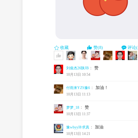
收藏
赞(8)
评论(
：
赞
刘俊杰26陕JB
10月13日 10:54
：
加油！
付雨来YZS豫6
10月13日 11:13
：
赞
梦梦_18
10月13日 11:37
：
加油
豫wbyy许求真
10月13日 14:21