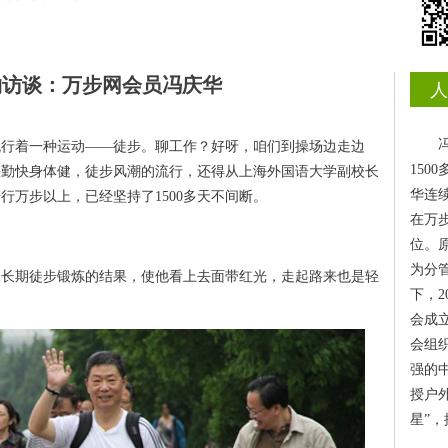
物访谈：
万步网会员冯庆华
人
流行着一种运动——徒步。聊工作？好呀，咱们到操场边走边
15
头勤快身体健，徒步风潮的流行，还得从上海外国语大学副校长
华连
行万步以上，已经坚持了1500多天不间断。
在万步
位。
为分
，长期徒步锻炼的结果，使他看上去面带红光，走起路来也是轻
下，2
会成
会组
强的
授户
星”