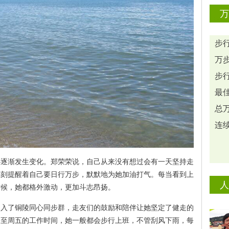
万
步行
万步
步行
最佳
总万
连续
心逐渐发生变化。郑荣荣说，自己从来没有想过会有一天坚持走
刻刻提醒着自己要日行万步，默默地为她加油打气。每当看到上
人
时候，她都格外激动，更加斗志昂扬。
加入了铜陵同心同步群，走友们的鼓励和陪伴让她坚定了健走的
一至周五的工作时间，她一般都会步行上班，不管刮风下雨，每