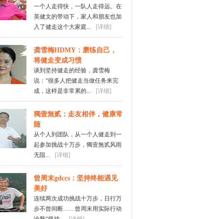
一个人走得快，一队人走得远。在
英健文的带动下，家人和朋友也加
入了健走这个大家庭...
[详细]
龚雪梅HDMY：磨练自己，
将健走变成习惯
谈到坚持健走的经验，龚雪梅
说：“很多人把健走当做任务来完
成，这样是非常累的...
[详细]
獨壹無贰：走友相伴，健康常
随
从个人到团队，从一个人健走到一
起参加挑战十万步，獨壹無贰风雨
无阻...
[详细]
曾周末gdccs：坚持终能遇见
美好
连续两次成功挑战十万步，日行万
步不曾间断……曾周末用实际行动