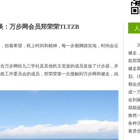
谈：
万步网会员郑荣荣TLTZB
人
情，担着希望，耗上时间和精神，每一步都脚踏实地，时间会证
健走
前郑荣
部联合万步网给九三学社及其他民主党派的成员发放了计步器，并
健走
议政工作委员会的成员，郑荣荣第一次接触到万步网和健走，由
划。
都会
成一
会到
就能
焕然
各种
素质