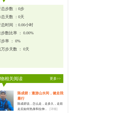
总步数 ：0步
总天数 ：0天
总时间 ：0.00小时
步数比率 ： 0.00%
步率 ： 0%
万步天数 ： 0天
物相关阅读
更多>>
陈成碧：遨游山水间，健走我
最行
陈成碧说，怎么走，走多久，走前
走后如何热身和拉伸...
[详细]