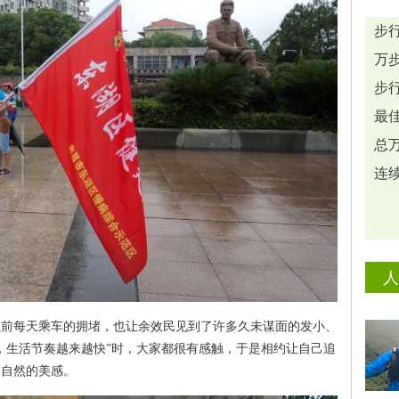
步行
万步
步行
最佳
总万
连续
人
了以前每天乘车的拥堵，也让余效民见到了许多久未谋面的发小、
，生活节奏越来越快”时，大家都很有感触，于是相约让自己追
受自然的美感。