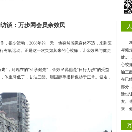
物访谈：
万步网会员余效民
人
作，很少运动，2008年的一天，他突然感觉身体不适，来到医
与健
进行有氧运动。正是这一次突如其来的心绞痛，让余效民与健走
健走
心绞
行走”，到现在的“科学健走”，余效民说他是“日行万步”的受益
油三
过，体重降低了，甘油三酯、胆固醇等指标也趋于正常。健走，
在已
部分
活也
友。
来，
万