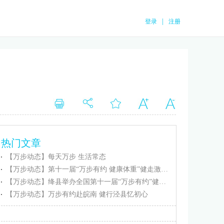
|
登录
注册
热门文章
【万步动态】每天万步 生活常态
【万步动态】第十一届“万步有约 健康体重”健走激励大赛忻州保德赛区正式启动
【万步动态】绛县举办全国第十一届“万步有约”健走激励大赛（绛县赛区）启动仪式
【万步动态】万步有约赴皖南 健行泾县忆初心