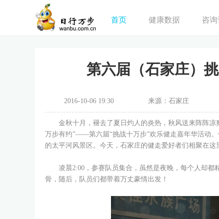
首页
健康数据
咨询
第六届（石家庄）挑
2016-10-06 19:30
来源：石家庄
金秋十月，褪去了夏日灼人的炎热，秋风送来阵阵凉爽，
万步有约”——第六届“挑战十万步”欢乐健走嘉年华活动
的太平河风景区。今天，石家庄的健走爱好者们相聚在这
凌晨2:00，参赛队员集合，虽然是夜晚，每个人却都
骨，随后，队员们都带着万丈豪情出发！