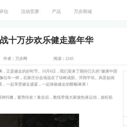
评估
活动竞赛
产品
万步商城
战十万步欢乐健走嘉年华
作者：万步网
阅读：2245
正是健走的好时节。10月6日，我们迎来了期待已久的“健康中国
。像往年一样，石家庄分会场选在了绿树成荫、开阔平坦、风景如画
里，一起享受健走盛宴，一起体验健走的酣畅淋漓！
精神抖擞，蓄势待发！集合后，教练带领大家做热身运动，放松筋