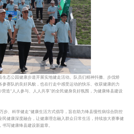
县生态公园健康步道开展实地健走活动。队员们精神抖擞、步伐矫
各参赛队的良好风貌，也在行走中感受运动的快乐、收获健康的力
步营造“人人参与、人人共享”的全民健身良好氛围，为健康绛县建设
行万步、科学健走”健康生活方式倡导，旨在助力绛县慢性病综合防控
全民健康深度融合，让健康理念融入群众日常生活，持续放大赛事健
，书写健康绛县建设新篇章。