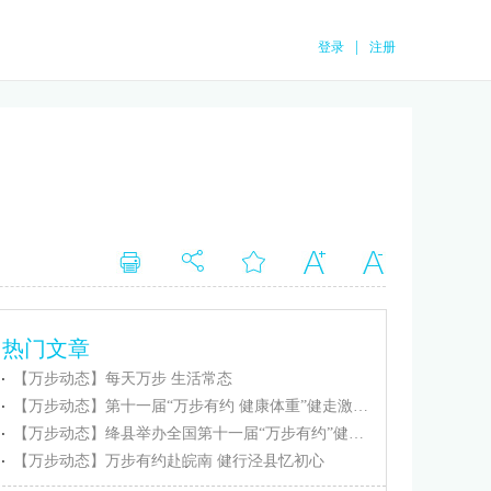
|
登录
注册
热门文章
【万步动态】每天万步 生活常态
【万步动态】第十一届“万步有约 健康体重”健走激励大赛忻州保德赛区正式启动
【万步动态】绛县举办全国第十一届“万步有约”健走激励大赛（绛县赛区）启动仪式
【万步动态】万步有约赴皖南 健行泾县忆初心