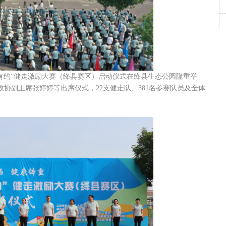
步有约”健走激励大赛（绛县赛区）启动仪式在绛县生态公园隆重举
协副主席张婷婷等出席仪式，22支健走队、381名参赛队员及全体