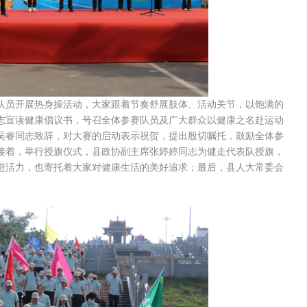
队员开展热身操活动，大家跟着节奏舒展肢体、活动关节，以饱满的
志宣读健康倡议书，号召全体参赛队员及广大群众以健康之名赴运动
吴睿同志致辞，对大赛的启动表示祝贺，提出殷切嘱托，鼓励全体参
接着，举行授旗仪式，县政协副主席张婷婷同志为健走代表队授旗，
进活力，也寄托着大家对健康生活的美好追求；最后，县人大常委会