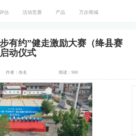
评估
活动竞赛
产品
万步商城
万步有约”健走激励大赛（绛县赛
启动仪式
作者：佚名
阅读：908