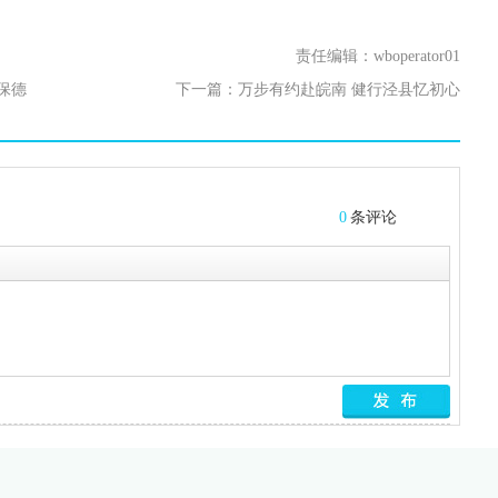
责任编辑：wboperator01
保德
下一篇：
万步有约赴皖南 健行泾县忆初心
0
条评论