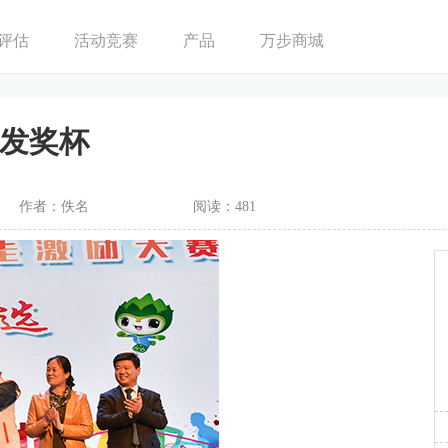
评估
活动竞赛
产品
万步商城
发奖杯
作者：佚名
阅读：481