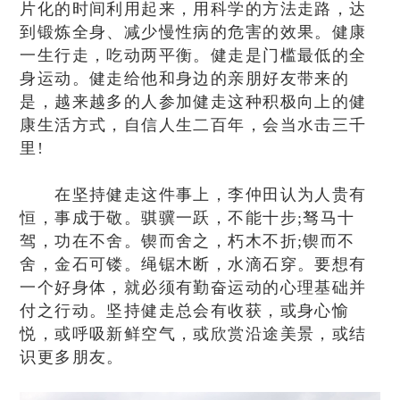
片化的时间利用起来，用科学的方法走路，达
到锻炼全身、减少慢性病的危害的效果。健康
一生行走，吃动两平衡。健走是门槛最低的全
身运动。健走给他和身边的亲朋好友带来的
是，越来越多的人参加健走这种积极向上的健
康生活方式，自信人生二百年，会当水击三千
里!
在坚持健走这件事上，李仲田认为人贵有
恒，事成于敬。骐骥一跃，不能十步;驽马十
驾，功在不舍。锲而舍之，朽木不折;锲而不
舍，金石可镂。绳锯木断，水滴石穿。要想有
一个好身体，就必须有勤奋运动的心理基础并
付之行动。坚持健走总会有收获，或身心愉
悦，或呼吸新鲜空气，或欣赏沿途美景，或结
识更多朋友。