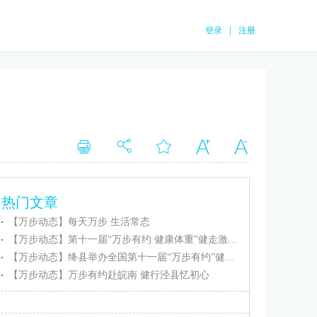
|
登录
注册
热门文章
【万步动态】每天万步 生活常态
【万步动态】第十一届“万步有约 健康体重”健走激励大赛忻州保德赛区正式启动
【万步动态】绛县举办全国第十一届“万步有约”健走激励大赛（绛县赛区）启动仪式
【万步动态】万步有约赴皖南 健行泾县忆初心