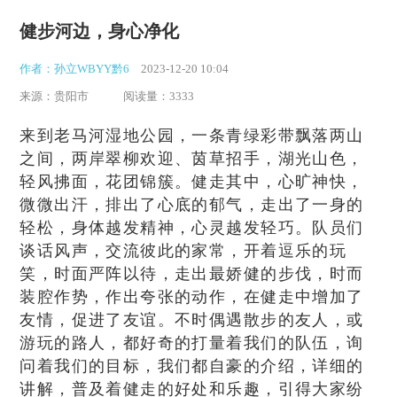
健步河边，身心净化
作者：孙立WBYY黔6
2023-12-20 10:04
来源：贵阳市
阅读量：3333
来到老马河湿地公园，一条青绿彩带飘落两山
之间，两岸翠柳欢迎、茵草招手，湖光山色，
轻风拂面，花团锦簇。健走其中，心旷神快，
微微出汗，排出了心底的郁气，走出了一身的
轻松，身体越发精神，心灵越发轻巧。队员们
谈话风声，交流彼此的家常，开着逗乐的玩
笑，时面严阵以待，走出最娇健的步伐，时而
装腔作势，作出夸张的动作，在健走中增加了
友情，促进了友谊。不时偶遇散步的友人，或
游玩的路人，都好奇的打量着我们的队伍，询
问着我们的目标，我们都自豪的介绍，详细的
讲解，普及着健走的好处和乐趣，引得大家纷