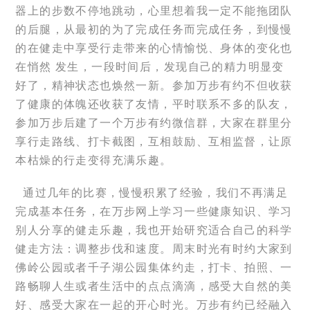
器上的步数不停地跳动，心里想着我一定不能拖团队
的后腿，从最初的为了完成任务而完成任务，到慢慢
的在健走中享受行走带来的心情愉悦、身体的变化也
在悄然 发生，一段时间后，发现自己的精力明显变
好了，精神状态也焕然一新。参加万步有约不但收获
了健康的体魄还收获了友情，平时联系不多的队友，
参加万步后建了一个万步有约微信群，大家在群里分
享行走路线、打卡截图，互相鼓励、互相监督，让原
本枯燥的行走变得充满乐趣。
通过几年的比赛，慢慢积累了经验，我们不再满足
完成基本任务，在万步网上学习一些健康知识、学习
别人分享的健走乐趣，我也开始研究适合自己的科学
健走方法：调整步伐和速度。周末时光有时约大家到
佛岭公园或者千子湖公园集体约走，打卡、拍照、一
路畅聊人生或者生活中的点点滴滴，感受大自然的美
好、感受大家在一起的开心时光。万步有约已经融入