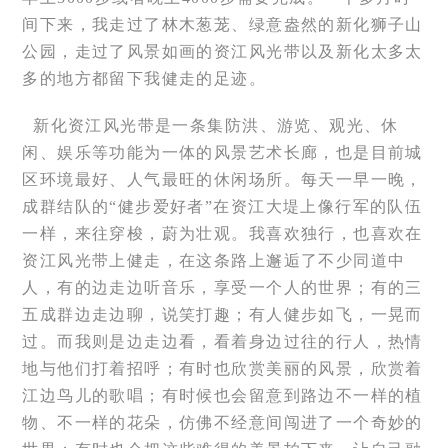
间下来，我走过了林木葱茏、绿意盎然的新化狮子山
公园，走过了风景如画的资江风光带以及新化太多太
多的地方都留下我健走的足迹。
新化资江风光带是一条集防洪、游览、观光、休
闲、娱乐等功能为一体的风景艺术长廊，也是目前城
区环境最好、人气最旺的休闲场所。每天一早一晚，
成群结队的“健步爱好者”在资江大堤上像行军的队伍
一样，来往穿梭，蔚为壮观。我喜欢独行，也喜欢在
资江风光带上健走，在这条路上邂逅了不少同道中
人，有的边走边听音乐，享受一个人的世界；有的三
五成群边走边聊，说笑打趣；有人健步如飞，一晃而
过。而我则是边走边看，看着身边过往的行人，热情
地与他们打着招呼；有时也欣赏美丽的风景，欣赏着
江边鸟儿的歌唱；有时候也会留意到路边不一样的植
物、不一样的花朵，仿佛不经意间闯进了一个奇妙的