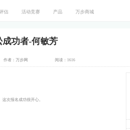
评估
活动竞赛
产品
万步商城
松成功者-何敏芳
作者：万步网
阅读：1616
。这次报名成功很开心。