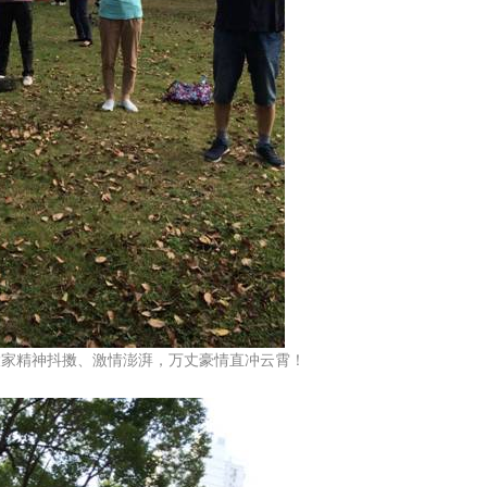
精神抖擞、激情澎湃，万丈豪情直冲云霄！