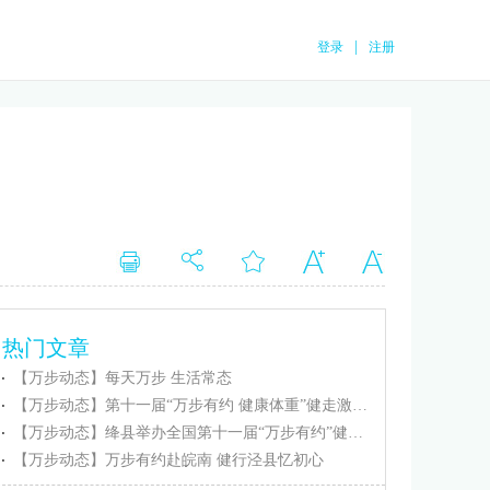
|
登录
注册
热门文章
【万步动态】每天万步 生活常态
【万步动态】第十一届“万步有约 健康体重”健走激励大赛忻州保德赛区正式启动
【万步动态】绛县举办全国第十一届“万步有约”健走激励大赛（绛县赛区）启动仪式
【万步动态】万步有约赴皖南 健行泾县忆初心