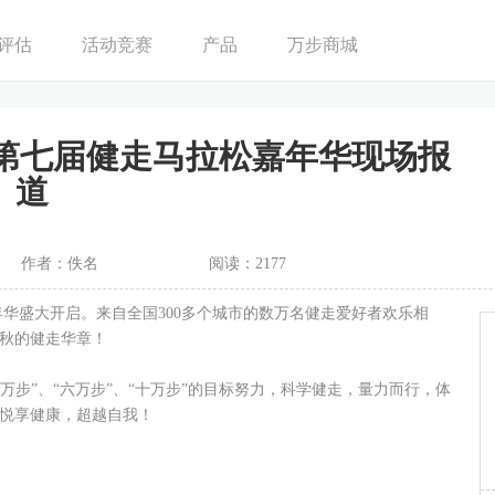
评估
活动竞赛
产品
万步商城
”第七届健走马拉松嘉年华现场报
道
作者：佚名
阅读：2177
年华盛大开启。来自全国300多个城市的数万名健走爱好者欢乐相
金秋的健走华章！
”、“六万步”、“十万步”的目标努力，科学健走，量力而行，体
!悦享健康，超越自我！