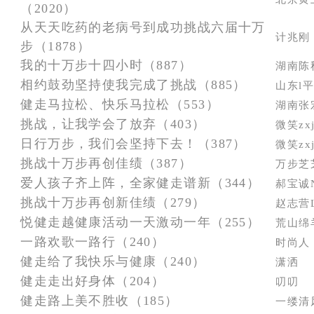
（2020）
从天天吃药的老病号到成功挑战六届十万
计兆刚
步（1878）
我的十万步十四小时（887）
湖南陈
相约鼓劲坚持使我完成了挑战（885）
山东l平
健走马拉松、快乐马拉松（553）
湖南张
挑战，让我学会了放弃（403）
微笑zx
日行万步，我们会坚持下去！（387）
微笑zx
挑战十万步再创佳绩（387）
万步芝
爱人孩子齐上阵，全家健走谱新（344）
郝宝诚N
挑战十万步再创新佳绩（279）
赵志营L
悦健走越健康活动一天激动一年（255）
荒山绵
一路欢歌一路行（240）
时尚人
健走给了我快乐与健康（240）
潇洒
健走走出好身体（204）
叨叨
健走路上美不胜收（185）
一缕清